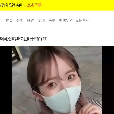
谷歌浏览器访问，
点击下载
首页
分类
频道
发现
榜单
购买VIP
应用中心
瞬间沦陷JK制服开档白丝