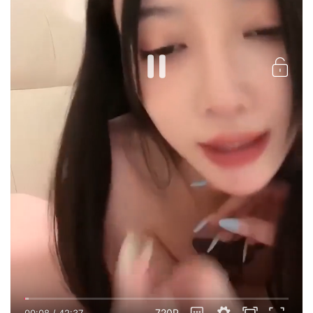
720P
00:08
/
42:37