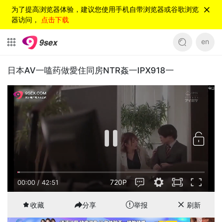
为了提高浏览器体验，建议您使用手机自带浏览器或谷歌浏览
器访问，
点击下载
en
日本AV一嗑药做愛住同房NTR姦一IPX918一
720P
00:00
/
42:51
收藏
分享
举报
刷新