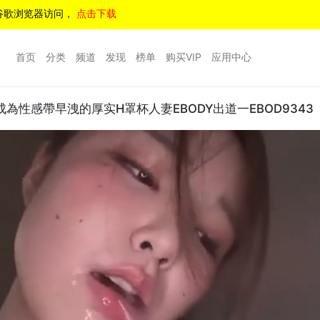
谷歌浏览器访问，
点击下载
首页
分类
频道
发现
榜单
购买VIP
应用中心
性感帶早洩的厚实H罩杯人妻EBODY出道一EBOD9343