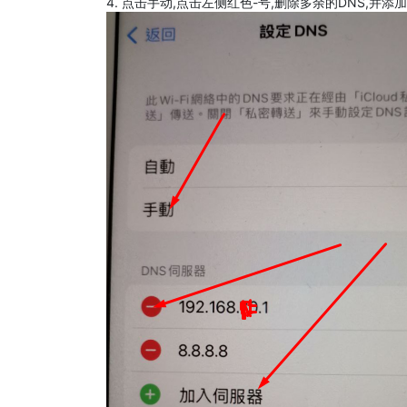
4. 点击手动,点击左侧红色-号,删除多余的DNS,并添加8