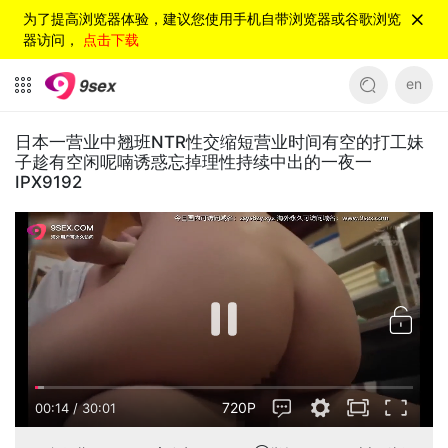
为了提高浏览器体验，建议您使用手机自带浏览器或谷歌浏览
器访问，
点击下载
en
日本一营业中翘班NTR性交缩短营业时间有空的打工妹
子趁有空闲呢喃诱惑忘掉理性持续中出的一夜一
IPX9192
720P
00:14
/
30:01